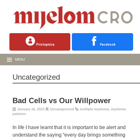
Pristupnica
Facebook
MENU
Uncategorized
Bad Cells vs Our Willpower
January 16, 2023
Uncategorized
multiple myeloma
,
myeloma
patients
In life I have learnt that it is important to be alert and
understand the saying “every day brings something