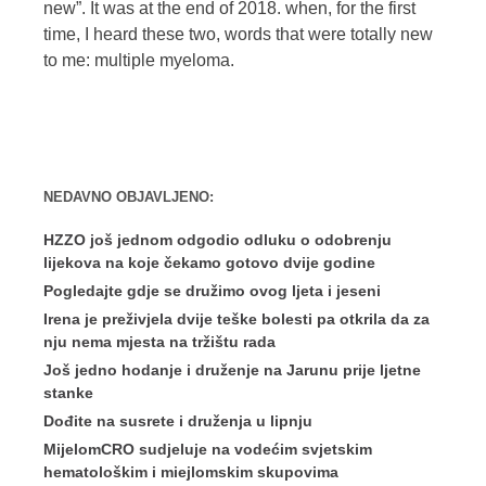
new”. It was at the end of 2018. when, for the first
time, I heard these two, words that were totally new
to me: multiple myeloma.
NEDAVNO OBJAVLJENO:
HZZO još jednom odgodio odluku o odobrenju
lijekova na koje čekamo gotovo dvije godine
Pogledajte gdje se družimo ovog ljeta i jeseni
Irena je preživjela dvije teške bolesti pa otkrila da za
nju nema mjesta na tržištu rada
Još jedno hodanje i druženje na Jarunu prije ljetne
stanke
Dođite na susrete i druženja u lipnju
MijelomCRO sudjeluje na vodećim svjetskim
hematološkim i miejlomskim skupovima