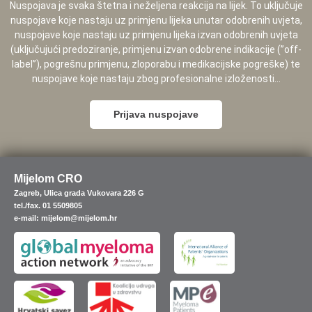
Nuspojava je svaka štetna i neželjena reakcija na lijek. To uključuje
nuspojave koje nastaju uz primjenu lijeka unutar odobrenih uvjeta,
nuspojave koje nastaju uz primjenu lijeka izvan odobrenih uvjeta
(uključujući predoziranje, primjenu izvan odobrene indikacije (”off-
label”), pogrešnu primjenu, zloporabu i medikacijske pogreške) te
nuspojave koje nastaju zbog profesionalne izloženosti...
Prijava nuspojave
Mijelom CRO
Zagreb, Ulica grada Vukovara 226 G
tel./fax. 01 5509805
e-mail: mijelom@mijelom.hr