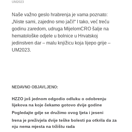
UM2023
Naše važno geslo hrabrenja je vama poznato:
„Niste sami, zajedno smo jači!“ I tako, već treću
godinu zaredom, udruga MijelomCRO šalje na
hematološke odjele u bolnice u Hrvatskoj
jedinstven dar – malu knjižicu koja lijepo grije –
UM2023.
NEDAVNO OBJAVLJENO:
HZZO još jednom odgodio odluku o odobrenju
lijekova na koje čekamo gotovo dvije godine
Pogledajte gdje se družimo ovog ljeta i jeseni
Irena je preživjela dvije teške bolesti pa otkrila da za
nju nema mjesta na tržištu rada