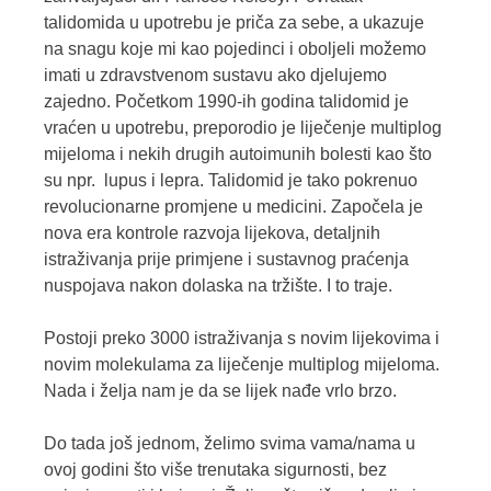
talidomida u upotrebu je priča za sebe, a ukazuje
na snagu koje mi kao pojedinci i oboljeli možemo
imati u zdravstvenom sustavu ako djelujemo
zajedno. Početkom 1990-ih godina talidomid je
vraćen u upotrebu, preporodio je liječenje multiplog
mijeloma i nekih drugih autoimunih bolesti kao što
su npr. lupus i lepra. Talidomid je tako pokrenuo
revolucionarne promjene u medicini. Započela je
nova era kontrole razvoja lijekova, detaljnih
istraživanja prije primjene i sustavnog praćenja
nuspojava nakon dolaska na tržište. I to traje.
Postoji preko 3000 istraživanja s novim lijekovima i
novim molekulama za liječenje multiplog mijeloma.
Nada i želja nam je da se lijek nađe vrlo brzo.
Do tada još jednom, želimo svima vama/nama u
ovoj godini što više trenutaka sigurnosti, bez