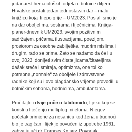
jedanaest hematoloških odjela u bolnice diljem
Hrvatske poslali jedan jednostavan dar – malu
knjižicu koja lijepo grije – UM2023. Poslali smo je
na dar oboljelima, sestrama i liječnicima. Knjiga-
planer-dnevnik UM2023, svojim pozitivnim
sadržajem, pričama, ilustracijama, poezijom,
prostorom za osobne zabilješke, mudrim mislima i
drugim, rado se prima. Zato se nadamo da će i u
ovoj 2023. donijeti svim čitateljicama/čitateljima
dašak sreće i smiraja, optimizma, one toliko
potrebne „normale“ za oboljele i zdravstvene
radnike koji su i ovo blagdansko vrijeme provodili u
bolničkim sobama, hodnicima, ambulantama.
Pročitajte i
dvije priče o talidomidu
, lijeku koji se
koristi u liječenju multiplog mijeloma. Njegov
početak primjene za nesanicu kod žena u trudnoći
bio je tragičan i lijek je povučen iz upotrebe 1961.
zahvaljujući dr. Frances Kelsey. Povratak