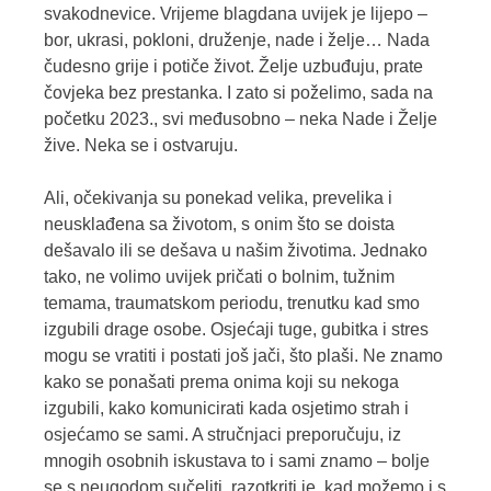
svakodnevice. Vrijeme blagdana uvijek je lijepo –
bor, ukrasi, pokloni, druženje, nade i želje… Nada
čudesno grije i potiče život. Želje uzbuđuju, prate
čovjeka bez prestanka. I zato si poželimo, sada na
početku 2023., svi međusobno – neka Nade i Želje
žive. Neka se i ostvaruju.
Ali, očekivanja su ponekad velika, prevelika i
neusklađena sa životom, s onim što se doista
dešavalo ili se dešava u našim životima. Jednako
tako, ne volimo uvijek pričati o bolnim, tužnim
temama, traumatskom periodu, trenutku kad smo
izgubili drage osobe. Osjećaji tuge, gubitka i stres
mogu se vratiti i postati još jači, što plaši. Ne znamo
kako se ponašati prema onima koji su nekoga
izgubili, kako komunicirati kada osjetimo strah i
osjećamo se sami. A stručnjaci preporučuju, iz
mnogih osobnih iskustava to i sami znamo – bolje
se s neugodom sučeliti, razotkriti je, kad možemo i s