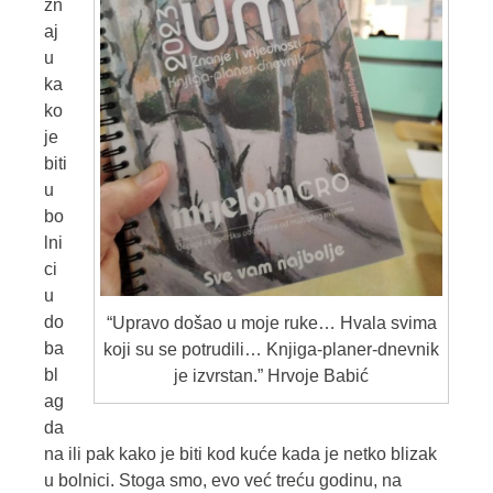
zn
aj
u
ka
ko
je
biti
u
bo
lni
ci
u
do
“Upravo došao u moje ruke… Hvala svima
ba
koji su se potrudili… Knjiga-planer-dnevnik
bl
je izvrstan.” Hrvoje Babić
ag
da
na ili pak kako je biti kod kuće kada je netko blizak
u bolnici. Stoga smo, evo već treću godinu, na