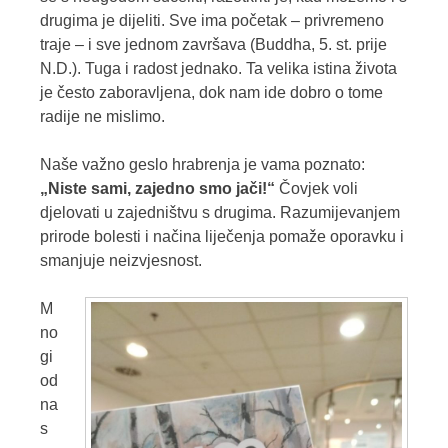
drugima je dijeliti. Sve ima početak – privremeno
traje – i sve jednom završava (Buddha, 5. st. prije
N.D.). Tuga i radost jednako. Ta velika istina života
je često zaboravljena, dok nam ide dobro o tome
radije ne mislimo.
Naše važno geslo hrabrenja je vama poznato:
„Niste sami, zajedno smo jači!“
Čovjek voli
djelovati u zajedništvu s drugima. Razumijevanjem
prirode bolesti i načina liječenja pomaže oporavku i
smanjuje neizvjesnost.
M
no
gi
od
na
s