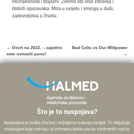
neizvjesnosti i bojazni. Želimo što više zdravlja i
dobrih oporavaka. Mira u svijetu i smiraja u duši,
zadovoljstva u životu.
Post
←
Osvrt na 2022. – zajedno
Bad Cells vs Our Willpower
navigation
smo ostvarili puno!
→
Što je to nuspojava?
Nuspojava je svaka štetna i neželjena reakcija na lijek. To uključuje
nuspojave koje nastaju uz primjenu lijeka unutar odobrenih uvjeta,