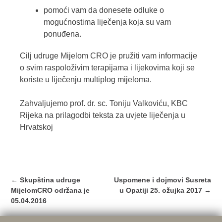
pomoći vam da donesete odluke o
mogućnostima liječenja koja su vam
ponuđena.
Cilj udruge Mijelom CRO je pružiti vam informacije
o svim raspoloživim terapijama i lijekovima koji se
koriste u liječenju multiplog mijeloma.
Zahvaljujemo prof. dr. sc. Toniju Valkoviću, KBC
Rijeka na prilagodbi teksta za uvjete liječenja u
Hrvatskoj
Post
←
Skupština udruge
Uspomene i dojmovi Susreta
navigation
MijelomCRO održana je
u Opatiji 25. ožujka 2017
→
05.04.2016