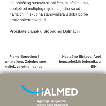
imunološkog sustava skloni čestim infekcijama,
oboljeli od multiplog mijeloma jedna su od
najrizičnijih skupina stanovništva u doba borbe
protiv bolesti covid-19.
Pročitajte članak u Slobodnoj Dalmaciji
Post
←
Pismo članovima i
Nestašica lijekova: Apel
navigation
prijateljima: Zajedno smo
hematoloških bolesnika u
uvijek, zajedno i danas
BiH
→