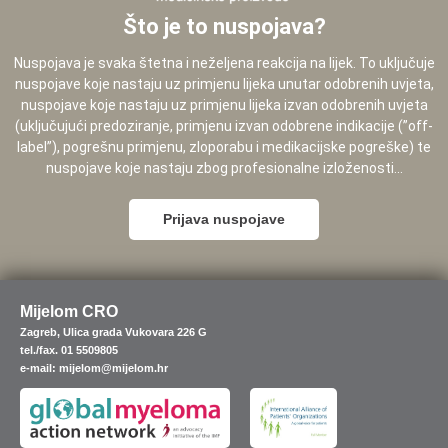
Što je to nuspojava?
Nuspojava je svaka štetna i neželjena reakcija na lijek. To uključuje
nuspojave koje nastaju uz primjenu lijeka unutar odobrenih uvjeta,
nuspojave koje nastaju uz primjenu lijeka izvan odobrenih uvjeta
(uključujući predoziranje, primjenu izvan odobrene indikacije (”off-
label”), pogrešnu primjenu, zloporabu i medikacijske pogreške) te
nuspojave koje nastaju zbog profesionalne izloženosti...
Prijava nuspojave
Mijelom CRO
Zagreb, Ulica grada Vukovara 226 G
tel./fax. 01 5509805
e-mail: mijelom@mijelom.hr