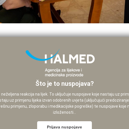
Što je to nuspojava?
neželjena reakcija na lijek. To uključuje nuspojave koje nastaju uz pri
staju uz primjenu lijeka izvan odobrenih uvjeta (uključujući predoziranj
pogrešnu primjenu, zloporabu i medikacijske pogreške) te nuspojave koje
izloženosti...
Prijava nuspojave