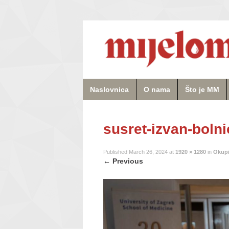
Naslovnica
O nama
Što je MM
susret-izvan-boln
Published
March 26, 2024
at
1920 × 1280
in
Okupi
←
Previous