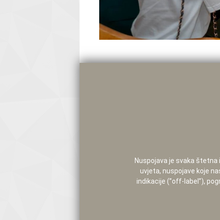
Nuspojava je svaka štetna i 
uvjeta, nuspojave koje na
indikacije (”off-label”), 