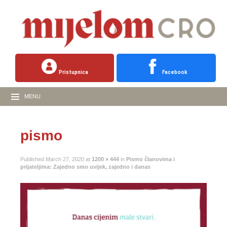
Pristupnica
Facebook
MENU
pismo
Published
March 27, 2020
at
1200 × 444
in
Pismo članovima i
prijateljima: Zajedno smo uvijek, zajedno i danas