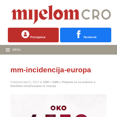
Pristupnica
Facebook
MENU
mm-incidencija-europa
Published
April 5, 2023
at
1080 × 1080
in
Prijavite se na webinar o
kliničkim istraživanjima 6. travnja