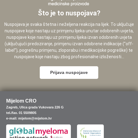
Što je to nuspojava?
Nuspojava je svaka štetna i neželjena reakcija na lijek. To uključuje
nuspojave koje nastaju uz primjenu lijeka unutar odobrenih uvjeta,
nuspojave koje nastaju uz primjenu lijeka izvan odobrenih uvjeta
(uključujući predoziranje, primjenu izvan odobrene indikacije (”off-
label”), pogrešnu primjenu, zloporabu i medikacijske pogreške) te
nuspojave koje nastaju zbog profesionalne izloženosti...
Prijava nuspojave
Mijelom CRO
Zagreb, Ulica grada Vukovara 226 G
tel./fax. 01 5509805
e-mail: mijelom@mijelom.hr