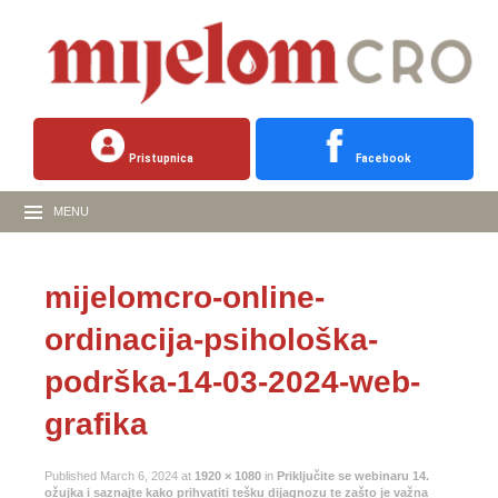
Pristupnica
Facebook
MENU
mijelomcro-online-
ordinacija-psihološka-
podrška-14-03-2024-web-
grafika
Published
March 6, 2024
at
1920 × 1080
in
Priključite se webinaru 14.
ožujka i saznajte kako prihvatiti tešku dijagnozu te zašto je važna