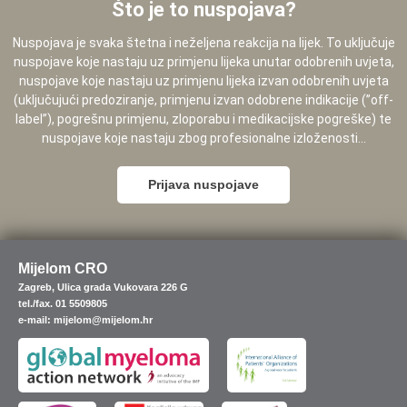
Što je to nuspojava?
Nuspojava je svaka štetna i neželjena reakcija na lijek. To uključuje
nuspojave koje nastaju uz primjenu lijeka unutar odobrenih uvjeta,
nuspojave koje nastaju uz primjenu lijeka izvan odobrenih uvjeta
(uključujući predoziranje, primjenu izvan odobrene indikacije (”off-
label”), pogrešnu primjenu, zloporabu i medikacijske pogreške) te
nuspojave koje nastaju zbog profesionalne izloženosti...
Prijava nuspojave
Mijelom CRO
Zagreb, Ulica grada Vukovara 226 G
tel./fax. 01 5509805
e-mail: mijelom@mijelom.hr