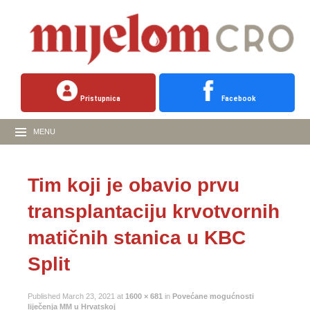
Pristupnica
Facebook
MENU
Tim koji je obavio prvu
transplantaciju krvotvornih
matičnih stanica u KBC
Split
Published
March 23, 2021
at
1600 × 681
in
Povećane mogućnosti
liječenja MM u Hrvatskoj