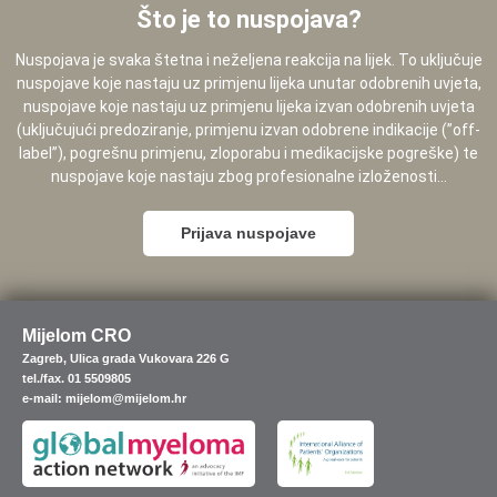
Što je to nuspojava?
Nuspojava je svaka štetna i neželjena reakcija na lijek. To uključuje
nuspojave koje nastaju uz primjenu lijeka unutar odobrenih uvjeta,
nuspojave koje nastaju uz primjenu lijeka izvan odobrenih uvjeta
(uključujući predoziranje, primjenu izvan odobrene indikacije (”off-
label”), pogrešnu primjenu, zloporabu i medikacijske pogreške) te
nuspojave koje nastaju zbog profesionalne izloženosti...
Prijava nuspojave
Mijelom CRO
Zagreb, Ulica grada Vukovara 226 G
tel./fax. 01 5509805
e-mail: mijelom@mijelom.hr