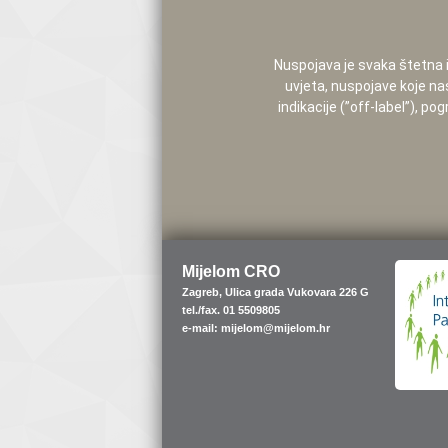
Nuspojava je svaka štetna i 
uvjeta, nuspojave koje na
indikacije (”off-label”), 
Mijelom CRO
Zagreb, Ulica grada Vukovara 226 G
tel./fax. 01 5509805
e-mail: mijelom@mijelom.hr