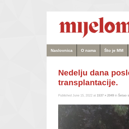
Naslovnica
O nama
Što je MM
Nedelju dana posl
transplantacije.
Published
June 15, 2022
at
1537 × 2049
in
Šetao s