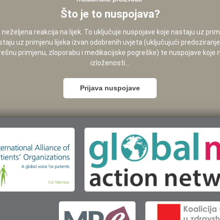
Što je to nuspojava?
neželjena reakcija na lijek. To uključuje nuspojave koje nastaju uz pri
staju uz primjenu lijeka izvan odobrenih uvjeta (uključujući predoziranj
pogrešnu primjenu, zloporabu i medikacijske pogreške) te nuspojave koje
izloženosti...
Prijava nuspojave