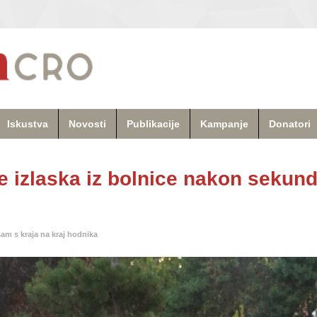
Iskustva
Novosti
Publikacije
Kampanje
Donatori
e izlaska iz bolnice nakon sekun
am s kraja na kraj hodnika