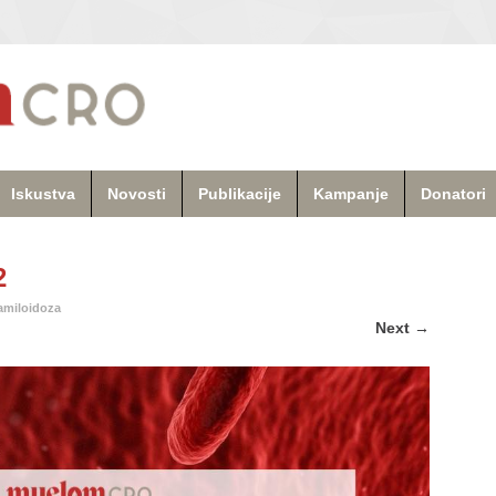
Iskustva
Novosti
Publikacije
Kampanje
Donatori
2
amiloidoza
Next
→