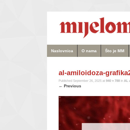
Naslovnica
O nama
Što je MM
al-amiloidoza-grafika
Published
September 26, 2025
at
940 × 788
in
AL 
←
Previous