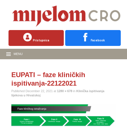
Pristupnica
Facebook
MENU
EUPATI – faze kliničkih
ispitivanja-22122021
Published
December 22, 2021
at
1280 × 678
in
Klinička ispitivanja
lijekova u Hrvatskoj