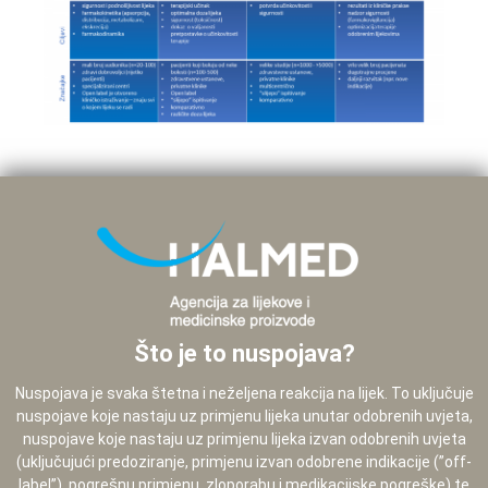
Što je to nuspojava?
Nuspojava je svaka štetna i neželjena reakcija na lijek. To uključuje
nuspojave koje nastaju uz primjenu lijeka unutar odobrenih uvjeta,
nuspojave koje nastaju uz primjenu lijeka izvan odobrenih uvjeta
(uključujući predoziranje, primjenu izvan odobrene indikacije (”off-
label”), pogrešnu primjenu, zloporabu i medikacijske pogreške) te