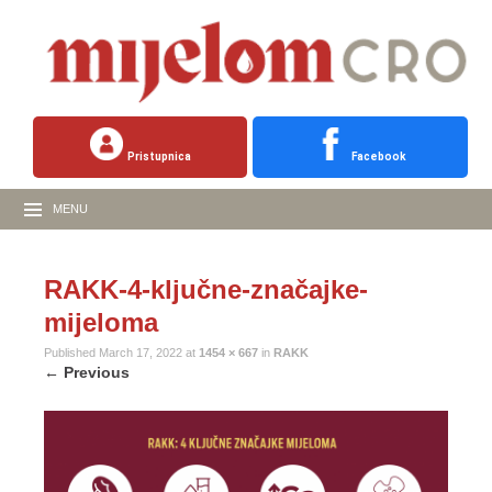
Pristupnica
Facebook
MENU
RAKK-4-ključne-značajke-
mijeloma
Published
March 17, 2022
at
1454 × 667
in
RAKK
←
Previous