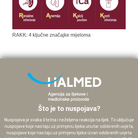
RAKK: 4 ključne značajke mijeloma
Što je to nuspojava?
Nuspojava je svaka štetna i neželjena reakcija na lijek. To uključuje
nuspojave koje nastaju uz primjenu lijeka unutar odobrenih uvjeta,
nuspojave koje nastaju uz primjenu lijeka izvan odobrenih uvjeta