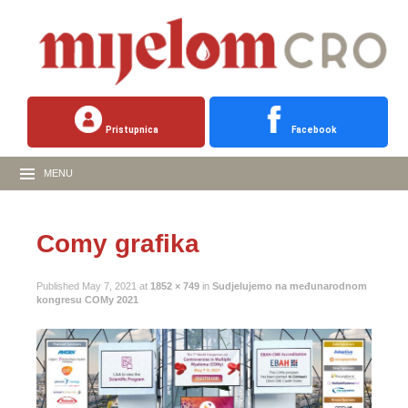
Pristupnica
Facebook
MENU
Comy grafika
Published
May 7, 2021
at
1852 × 749
in
Sudjelujemo na međunarodnom
kongresu COMy 2021