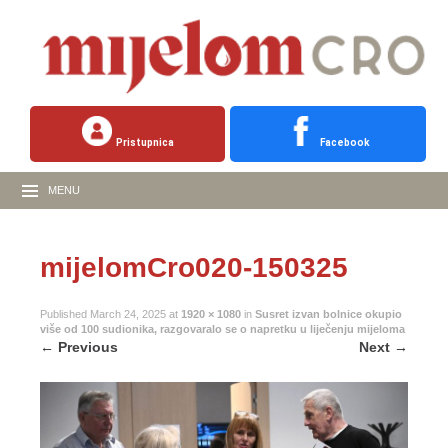
Pristupnica
Facebook
MENU
mijelomCro020-150325
Published
March 24, 2025
at
1920 × 1080
in
Susret izvan bolnice okupio
više od 100 sudionika, razgovaralo se o napretku u liječenju mijeloma
←
Previous
Next
→