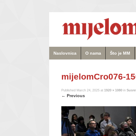
Naslovnica
O nama
Što je MM
mijelomCro076-1
Published
March 24, 2025
at
1920 × 1080
in
Susre
←
Previous