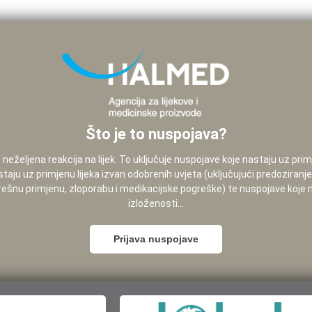
Što je to nuspojava?
neželjena reakcija na lijek. To uključuje nuspojave koje nastaju uz pri
staju uz primjenu lijeka izvan odobrenih uvjeta (uključujući predoziranj
pogrešnu primjenu, zloporabu i medikacijske pogreške) te nuspojave koje
izloženosti...
Prijava nuspojave