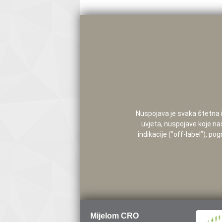
Nuspojava je svaka štetna i 
uvjeta, nuspojave koje na
indikacije (”off-label”), 
Mijelom CRO