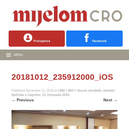
Pristupnica
Facebook
MENU
20181012_235912000_iOS
Published
November 21, 2018
at
1280 × 853
in
Susret oboljelih, obitelji i
liječnika u Zagrebu, 13. listopada 2018.
←
Previous
Next
→