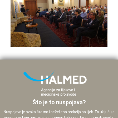
Što je to nuspojava?
Nuspojava je svaka štetna i neželjena reakcija na lijek. To uključuje
nuspojave koje nastaju uz primjenu lijeka unutar odobrenih uvjeta,