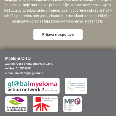
nuspojave koje nastaju uz primjenu lijeka izvan odobrenih uvjeta
(uključujući predoziranje, primjenu izvan odobrene indikacije (”off-
label”), pogrešnu primjenu, zloporabu i medikacijske pogreške) te
nuspojave koje nastaju zbog profesionalne izloženosti...
Prijava nuspojave
Mijelom CRO
Zagreb, Ulica grada Vukovara 226 G
tel./fax. 01 5509805
e-mail: mijelom@mijelom.hr