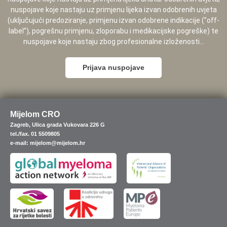
nuspojave koje nastaju uz primjenu lijeka izvan odobrenih uvjeta
(uključujući predoziranje, primjenu izvan odobrene indikacije (”off-
label”), pogrešnu primjenu, zloporabu i medikacijske pogreške) te
nuspojave koje nastaju zbog profesionalne izloženosti...
Prijava nuspojave
Mijelom CRO
Zagreb, Ulica grada Vukovara 226 G
tel./fax. 01 5509805
e-mail: mijelom@mijelom.hr