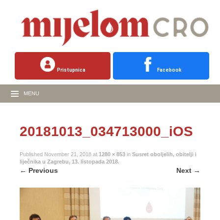
Pristupnica
Facebook
MENU
20181013_034713000_iOS
Published
November 21, 2018
at
1280 × 853
in
Susret oboljelih, obitelji i
liječnika u Zagrebu, 13. listopada 2018.
←
Previous
Next
→