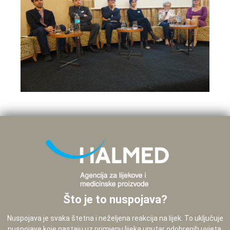
Što je to nuspojava?
Nuspojava je svaka štetna i neželjena reakcija na lijek. To uključuje
nuspojave koje nastaju uz primjenu lijeka unutar odobrenih uvjeta,