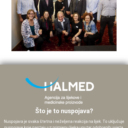
Što je to nuspojava?
Nuspojava je svaka štetna i neželjena reakcija na lijek. To uključuje
nuspojave koje nastaju uz primjenu lijeka unutar odobrenih uvjeta,