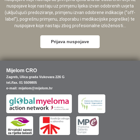
nuspojave koje nastaju uz primjenu lijeka izvan odobrenih uvjeta
(uključujući predoziranje, primjenu izvan odobrene indikacije (”off-
label”), pogrešnu primjenu, zloporabu i medikacijske pogreške) te
nuspojave koje nastaju zbog profesionalne izloženosti...
Prijava nuspojave
Mijelom CRO
Zagreb, Ulica grada Vukovara 226 G
tel./fax. 01 5509805
e-mail: mijelom@mijelom.hr