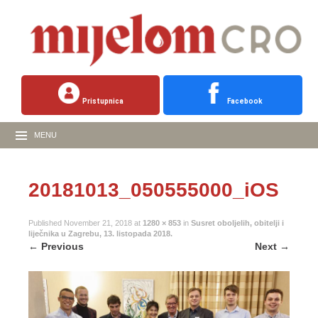
Pristupnica
Facebook
MENU
20181013_050555000_iOS
Published
November 21, 2018
at
1280 × 853
in
Susret oboljelih, obitelji i
liječnika u Zagrebu, 13. listopada 2018.
←
Previous
Next
→