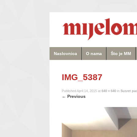
Naslovnica
O nama
Što je MM
IMG_5387
Published
April 14, 2015
at
640 × 640
in
Susret pac
←
Previous