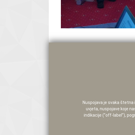
Nuspojava je svaka štetna i 
uvjeta, nuspojave koje na
indikacije (”off-label”), 