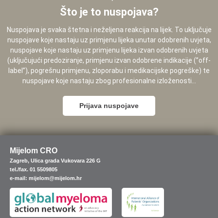
Što je to nuspojava?
Nuspojava je svaka štetna i neželjena reakcija na lijek. To uključuje
nuspojave koje nastaju uz primjenu lijeka unutar odobrenih uvjeta,
nuspojave koje nastaju uz primjenu lijeka izvan odobrenih uvjeta
(uključujući predoziranje, primjenu izvan odobrene indikacije (”off-
label”), pogrešnu primjenu, zloporabu i medikacijske pogreške) te
nuspojave koje nastaju zbog profesionalne izloženosti...
Prijava nuspojave
Mijelom CRO
Zagreb, Ulica grada Vukovara 226 G
tel./fax. 01 5509805
e-mail: mijelom@mijelom.hr