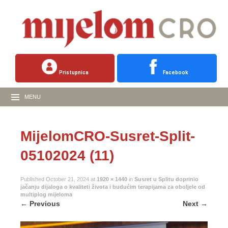
Pristupnica
Facebook
MENU
MijelomCRO-Susret-Split-
05102024 (11)
Published
October 21, 2024
at
1920 × 1440
in
Susret u Splitu doprinio
jačanju dijaloga o kvaliteti života i budućim terapijama za oboljele od
multiplog mijeloma
←
Previous
Next
→