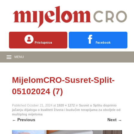
Pristupnica
Facebook
MENU
MijelomCRO-Susret-Split-
05102024 (7)
Published
October 21, 2024
at
1920 × 1272
in
Susret u Splitu doprinio
jačanju dijaloga o kvaliteti života i budućim terapijama za oboljele od
multiplog mijeloma
←
Previous
Next
→