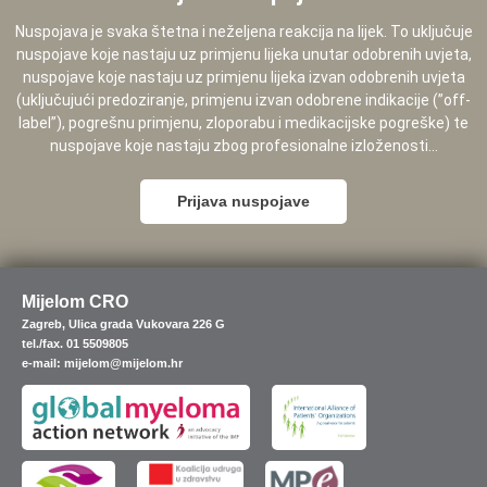
Nuspojava je svaka štetna i neželjena reakcija na lijek. To uključuje
nuspojave koje nastaju uz primjenu lijeka unutar odobrenih uvjeta,
nuspojave koje nastaju uz primjenu lijeka izvan odobrenih uvjeta
(uključujući predoziranje, primjenu izvan odobrene indikacije (”off-
label”), pogrešnu primjenu, zloporabu i medikacijske pogreške) te
nuspojave koje nastaju zbog profesionalne izloženosti...
Prijava nuspojave
Mijelom CRO
Zagreb, Ulica grada Vukovara 226 G
tel./fax. 01 5509805
e-mail: mijelom@mijelom.hr