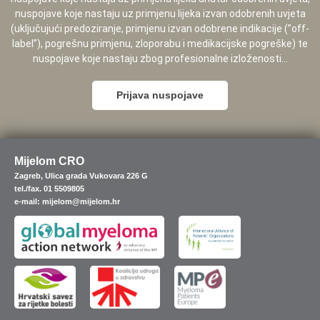
nuspojave koje nastaju uz primjenu lijeka izvan odobrenih uvjeta
(uključujući predoziranje, primjenu izvan odobrene indikacije (”off-
label”), pogrešnu primjenu, zloporabu i medikacijske pogreške) te
nuspojave koje nastaju zbog profesionalne izloženosti...
Prijava nuspojave
Mijelom CRO
Zagreb, Ulica grada Vukovara 226 G
tel./fax. 01 5509805
e-mail: mijelom@mijelom.hr