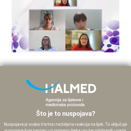
Što je to nuspojava?
Nuspojava je svaka štetna i neželjena reakcija na lijek. To uključuje
nuspojave koje nastaju uz primjenu lijeka unutar odobrenih uvjeta,