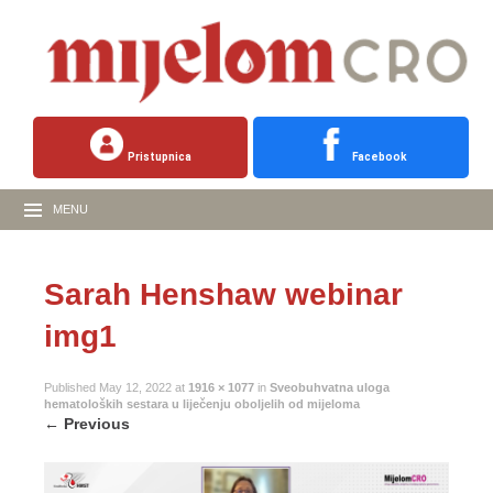
Pristupnica
Facebook
MENU
Sarah Henshaw webinar
img1
Published
May 12, 2022
at
1916 × 1077
in
Sveobuhvatna uloga
hematoloških sestara u liječenju oboljelih od mijeloma
←
Previous