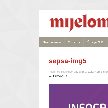
Naslovnica
O nama
Što je MM
sepsa-img5
Published
September 26, 2025
at
1181 × 1181
in
Sv
←
Previous