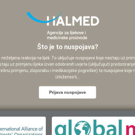
Što je to nuspojava?
neželjena reakcija na lijek. To uključuje nuspojave koje nastaju uz pri
staju uz primjenu lijeka izvan odobrenih uvjeta (uključujući predoziranj
pogrešnu primjenu, zloporabu i medikacijske pogreške) te nuspojave koje
izloženosti...
Prijava nuspojave