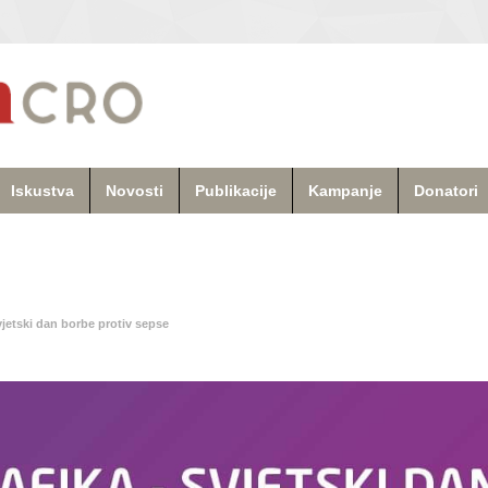
Iskustva
Novosti
Publikacije
Kampanje
Donatori
jetski dan borbe protiv sepse