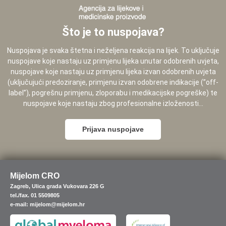
Što je to nuspojava?
Nuspojava je svaka štetna i neželjena reakcija na lijek. To uključuje
nuspojave koje nastaju uz primjenu lijeka unutar odobrenih uvjeta,
nuspojave koje nastaju uz primjenu lijeka izvan odobrenih uvjeta
(uključujući predoziranje, primjenu izvan odobrene indikacije (”off-
label”), pogrešnu primjenu, zloporabu i medikacijske pogreške) te
nuspojave koje nastaju zbog profesionalne izloženosti...
Prijava nuspojave
Mijelom CRO
Zagreb, Ulica grada Vukovara 226 G
tel./fax. 01 5509805
e-mail: mijelom@mijelom.hr