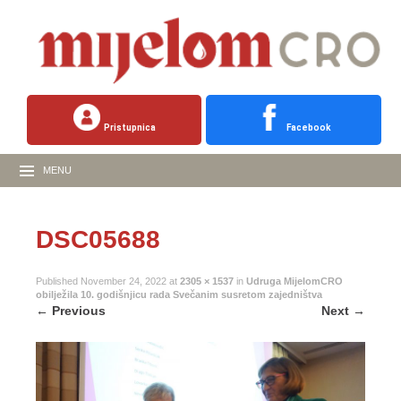
Pristupnica
Facebook
MENU
DSC05688
Published
November 24, 2022
at
2305 × 1537
in
Udruga MijelomCRO
obilježila 10. godišnjicu rada Svečanim susretom zajedništva
←
Previous
Next
→