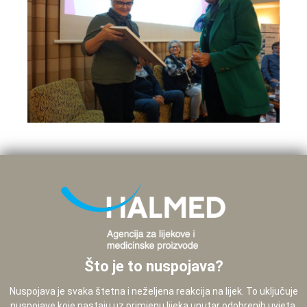
Što je to nuspojava?
Nuspojava je svaka štetna i neželjena reakcija na lijek. To uključuje
nuspojave koje nastaju uz primjenu lijeka unutar odobrenih uvjeta,