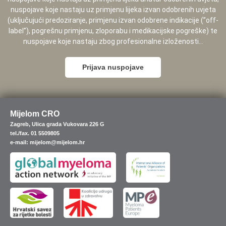
nuspojave koje nastaju uz primjenu lijeka izvan odobrenih uvjeta
(uključujući predoziranje, primjenu izvan odobrene indikacije (”off-
label”), pogrešnu primjenu, zloporabu i medikacijske pogreške) te
nuspojave koje nastaju zbog profesionalne izloženosti...
Prijava nuspojave
Mijelom CRO
Zagreb, Ulica grada Vukovara 226 G
tel./fax. 01 5509805
e-mail: mijelom@mijelom.hr