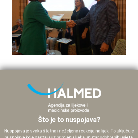
Što je to nuspojava?
Nuspojava je svaka štetna i neželjena reakcija na lijek. To uključuje
nuspojave koje nastaju uz primjenu lijeka unutar odobrenih uvjeta,