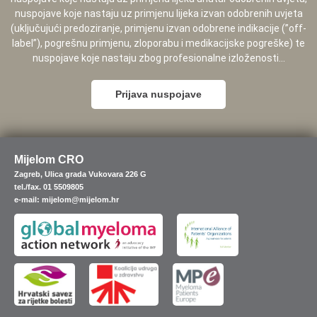
nuspojave koje nastaju uz primjenu lijeka izvan odobrenih uvjeta
(uključujući predoziranje, primjenu izvan odobrene indikacije (”off-
label”), pogrešnu primjenu, zloporabu i medikacijske pogreške) te
nuspojave koje nastaju zbog profesionalne izloženosti...
Prijava nuspojave
Mijelom CRO
Zagreb, Ulica grada Vukovara 226 G
tel./fax. 01 5509805
e-mail: mijelom@mijelom.hr