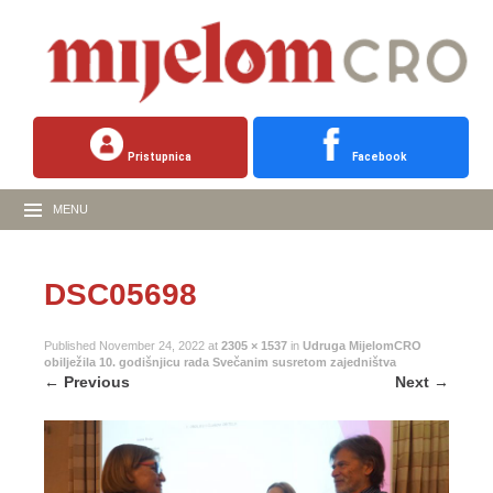
Pristupnica
Facebook
MENU
DSC05698
Published
November 24, 2022
at
2305 × 1537
in
Udruga MijelomCRO
obilježila 10. godišnjicu rada Svečanim susretom zajedništva
←
Previous
Next
→