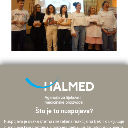
Što je to nuspojava?
Nuspojava je svaka štetna i neželjena reakcija na lijek. To uključuje
nuspojave koje nastaju uz primjenu lijeka unutar odobrenih uvjeta,