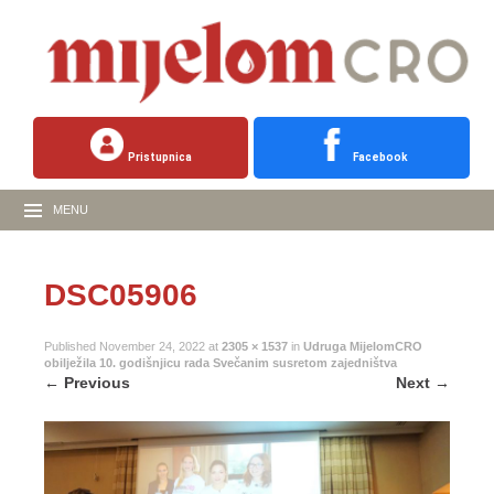
Pristupnica
Facebook
MENU
DSC05906
Published
November 24, 2022
at
2305 × 1537
in
Udruga MijelomCRO
obilježila 10. godišnjicu rada Svečanim susretom zajedništva
←
Previous
Next
→