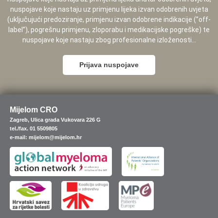
nuspojave koje nastaju uz primjenu lijeka izvan odobrenih uvjeta
(uključujući predoziranje, primjenu izvan odobrene indikacije (”off-
label”), pogrešnu primjenu, zloporabu i medikacijske pogreške) te
nuspojave koje nastaju zbog profesionalne izloženosti...
Prijava nuspojave
Mijelom CRO
Zagreb, Ulica grada Vukovara 226 G
tel./fax. 01 5509805
e-mail: mijelom@mijelom.hr