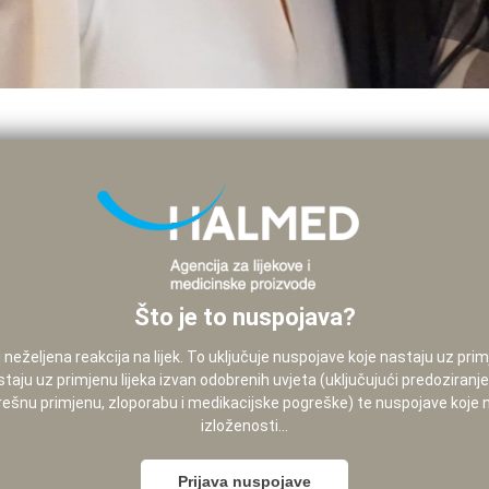
Što je to nuspojava?
neželjena reakcija na lijek. To uključuje nuspojave koje nastaju uz pri
staju uz primjenu lijeka izvan odobrenih uvjeta (uključujući predoziranj
pogrešnu primjenu, zloporabu i medikacijske pogreške) te nuspojave koje
izloženosti...
Prijava nuspojave