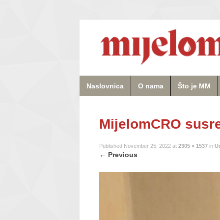
Naslovnica
O nama
Što je MM
MijelomCRO susre
Published
November 25, 2022
at
2305 × 1537
in
U
←
Previous