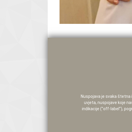
Nuspojava je svaka štetna i 
uvjeta, nuspojave koje na
indikacije (”off-label”), 