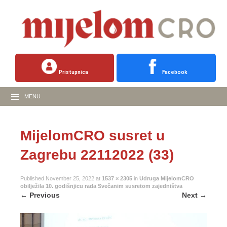
Pristupnica
Facebook
MENU
MijelomCRO susret u
Zagrebu 22112022 (33)
Published
November 25, 2022
at
1537 × 2305
in
Udruga MijelomCRO
obilježila 10. godišnjicu rada Svečanim susretom zajedništva
←
Previous
Next
→