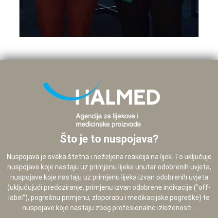
Što je to nuspojava?
Nuspojava je svaka štetna i neželjena reakcija na lijek. To uključuje
nuspojave koje nastaju uz primjenu lijeka unutar odobrenih uvjeta,
nuspojave koje nastaju uz primjenu lijeka izvan odobrenih uvjeta
(uključujući predoziranje, primjenu izvan odobrene indikacije (”off-
label”), pogrešnu primjenu, zloporabu i medikacijske pogreške) te
nuspojave koje nastaju zbog profesionalne izloženosti...