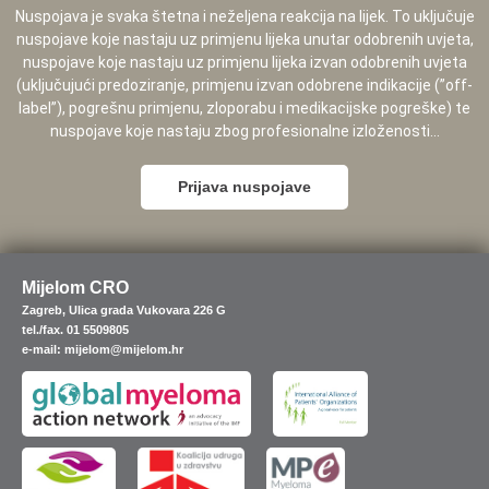
Nuspojava je svaka štetna i neželjena reakcija na lijek. To uključuje
nuspojave koje nastaju uz primjenu lijeka unutar odobrenih uvjeta,
nuspojave koje nastaju uz primjenu lijeka izvan odobrenih uvjeta
(uključujući predoziranje, primjenu izvan odobrene indikacije (”off-
label”), pogrešnu primjenu, zloporabu i medikacijske pogreške) te
nuspojave koje nastaju zbog profesionalne izloženosti...
Prijava nuspojave
Mijelom CRO
Zagreb, Ulica grada Vukovara 226 G
tel./fax. 01 5509805
e-mail: mijelom@mijelom.hr