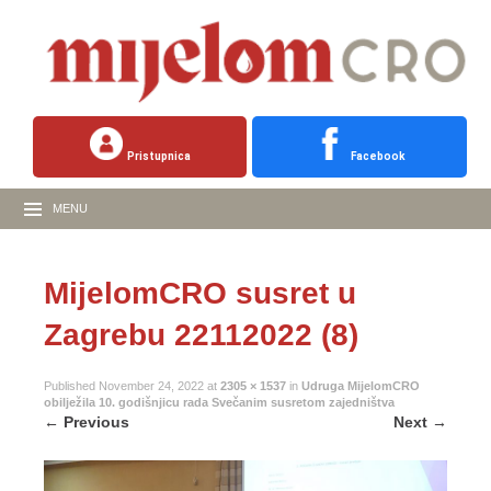
Pristupnica
Facebook
MENU
MijelomCRO susret u
Zagrebu 22112022 (8)
Published
November 24, 2022
at
2305 × 1537
in
Udruga MijelomCRO
obilježila 10. godišnjicu rada Svečanim susretom zajedništva
←
Previous
Next
→