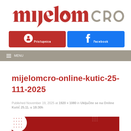
Pristupnica
Facebook
MENU
mijelomcro-online-kutic-25-
111-2025
Published
November 19, 2025
at
1920 × 1080
in
Uključite se na Online
Kutić 25.11. u 18:30h