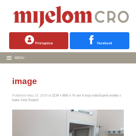
Pristupnica
Facebook
MENU
image
Published
May 23, 2018
at
1134 × 850
in
Vi ste ti koji odlučujete koliko i
kako ćete živjeti!