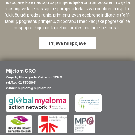
nuspojave koje nastaju uz primjenu lijeka unutar odobrenih uvjeta,
nuspojave koje nastaju uz primjenu lijeka izvan odobrenih uvjeta
(uključujući predoziranje, primjenu izvan odobrene indikacije (”off-
label”), pogrešnu primjenu, zloporabu i medikacijske pogreške) te
nuspojave koje nastaju zbog profesionalne izloženosti...
Prijava nuspojave
Mijelom CRO
Zagreb, Ulica grada Vukovara 226 G
tel./fax. 01 5509805
e-mail: mijelom@mijelom.hr