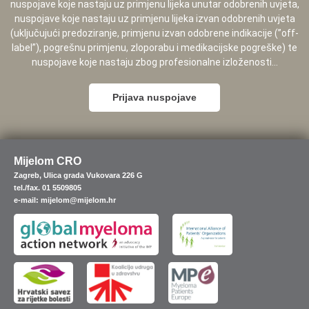
nuspojave koje nastaju uz primjenu lijeka unutar odobrenih uvjeta,
nuspojave koje nastaju uz primjenu lijeka izvan odobrenih uvjeta
(uključujući predoziranje, primjenu izvan odobrene indikacije (”off-
label”), pogrešnu primjenu, zloporabu i medikacijske pogreške) te
nuspojave koje nastaju zbog profesionalne izloženosti...
Prijava nuspojave
Mijelom CRO
Zagreb, Ulica grada Vukovara 226 G
tel./fax. 01 5509805
e-mail: mijelom@mijelom.hr