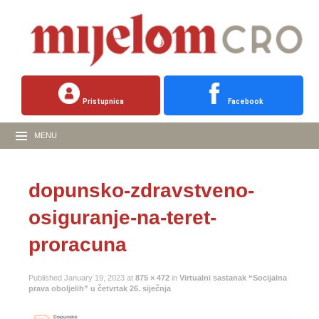
Pristupnica
Facebook
MENU
dopunsko-zdravstveno-
osiguranje-na-teret-
proracuna
Published
January 19, 2023
at
875 × 472
in
Virtualni sastanak “Socijalna
prava oboljelih” u četvrtak 26. siječnja