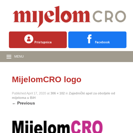
Pristupnica
Facebook
MENU
MijelomCRO logo
Published
April 17, 2020
at
306 × 102
in
Zajednički apel za oboljele od
mijeloma u BiH
←
Previous