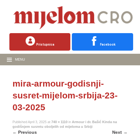
Pristupnica
Facebook
MENU
mira-armour-godisnji-
susret-mijelom-srbija-23-
03-2025
Published
April 3, 2025
at
740 × 1110
in
Armour i dr. Bašić Kinda na
godišnjem susretu oboljelih od mijeloma u Srbiji
←
Previous
Next
→