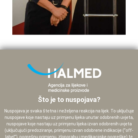
Što je to nuspojava?
Nuspojava je svaka štetna i neželjena reakcija na lijek. To uključuje
nuspojave koje nastaju uz primjenu lijeka unutar odobrenih uvjeta,
nuspojave koje nastaju uz primjenu lijeka izvan odobrenih uvjeta
(uključujući predoziranje, primjenu izvan odobrene indikacije (”off-
label”), pogrešnu primjenu, zloporabu i medikacijske pogreške) te