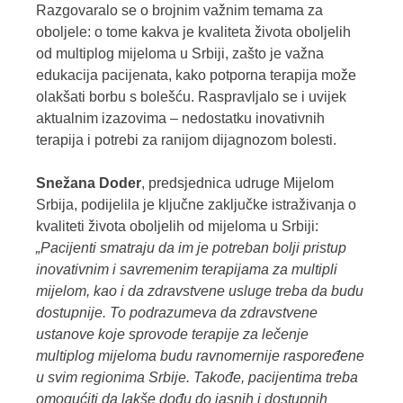
Razgovaralo se o brojnim važnim temama za
oboljele: o tome kakva je kvaliteta života oboljelih
od multiplog mijeloma u Srbiji, zašto je važna
edukacija pacijenata, kako potporna terapija može
olakšati borbu s bolešću. Raspravljalo se i uvijek
aktualnim izazovima – nedostatku inovativnih
terapija i potrebi za ranijom dijagnozom bolesti.
Snežana Doder
, predsjednica udruge Mijelom
Srbija, podijelila je ključne zaključke istraživanja o
kvaliteti života oboljelih od mijeloma u Srbiji:
„Pacijenti smatraju da im je potreban bolji pristup
inovativnim i savremenim terapijama za multipli
mijelom, kao i da zdravstvene usluge treba da budu
dostupnije. To podrazumeva da zdravstvene
ustanove koje sprovode terapije za lečenje
multiplog mijeloma budu ravnomernije raspoređene
u svim regionima Srbije. Takođe, pacijentima treba
omogućiti da lakše dođu do jasnih i dostupnih