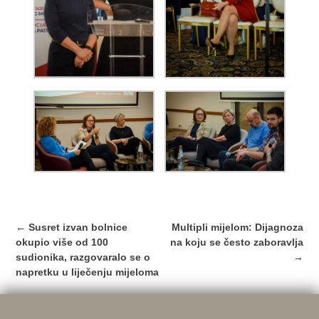
Post
←
Susret izvan bolnice
Multipli mijelom: Dijagnoza
navigation
okupio više od 100
na koju se često zaboravlja
sudionika, razgovaralo se o
→
napretku u liječenju mijeloma