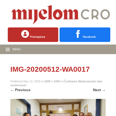
Pristupnica
Facebook
MENU
IMG-20200512-WA0017
Published
May 12, 2020
at
1600 × 1200
in
Čestitamo Međunarodni dan
sestrinstva!
←
Previous
Next
→