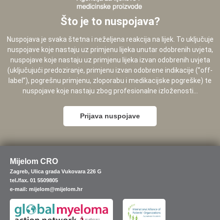
Što je to nuspojava?
Nuspojava je svaka štetna i neželjena reakcija na lijek. To uključuje
nuspojave koje nastaju uz primjenu lijeka unutar odobrenih uvjeta,
nuspojave koje nastaju uz primjenu lijeka izvan odobrenih uvjeta
(uključujući predoziranje, primjenu izvan odobrene indikacije (”off-
label”), pogrešnu primjenu, zloporabu i medikacijske pogreške) te
nuspojave koje nastaju zbog profesionalne izloženosti...
Prijava nuspojave
Mijelom CRO
Zagreb, Ulica grada Vukovara 226 G
tel./fax. 01 5509805
e-mail: mijelom@mijelom.hr