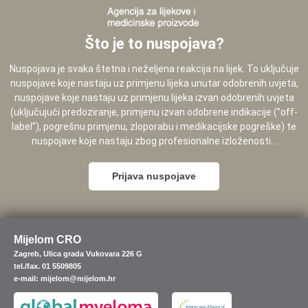
Što je to nuspojava?
Nuspojava je svaka štetna i neželjena reakcija na lijek. To uključuje
nuspojave koje nastaju uz primjenu lijeka unutar odobrenih uvjeta,
nuspojave koje nastaju uz primjenu lijeka izvan odobrenih uvjeta
(uključujući predoziranje, primjenu izvan odobrene indikacije (”off-
label”), pogrešnu primjenu, zloporabu i medikacijske pogreške) te
nuspojave koje nastaju zbog profesionalne izloženosti...
Prijava nuspojave
Mijelom CRO
Zagreb, Ulica grada Vukovara 226 G
tel./fax. 01 5509805
e-mail: mijelom@mijelom.hr