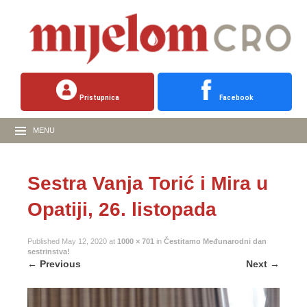
Pristupnica
Facebook
MENU
Sestra Vanja Torić i Mira u
Opatiji, 26. listopada
Published
May 12, 2020
at
1000 × 701
in
Čestitamo Međunarodni dan
sestrinstva!
←
Previous
Next
→