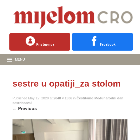
Pristupnica
Facebook
MENU
sestre u opatiji_za stolom
Published
May 12, 2020
at
2048 × 1536
in
Čestitamo Međunarodni dan
sestrinstva!
←
Previous