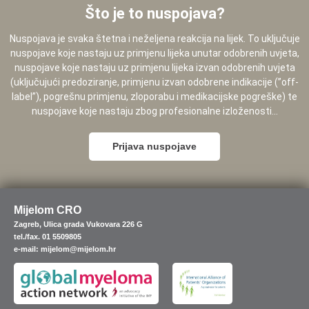
Što je to nuspojava?
Nuspojava je svaka štetna i neželjena reakcija na lijek. To uključuje
nuspojave koje nastaju uz primjenu lijeka unutar odobrenih uvjeta,
nuspojave koje nastaju uz primjenu lijeka izvan odobrenih uvjeta
(uključujući predoziranje, primjenu izvan odobrene indikacije (”off-
label”), pogrešnu primjenu, zloporabu i medikacijske pogreške) te
nuspojave koje nastaju zbog profesionalne izloženosti...
Prijava nuspojave
Mijelom CRO
Zagreb, Ulica grada Vukovara 226 G
tel./fax. 01 5509805
e-mail: mijelom@mijelom.hr