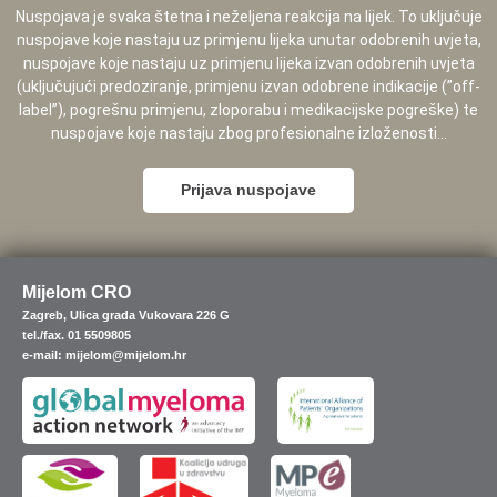
Nuspojava je svaka štetna i neželjena reakcija na lijek. To uključuje
nuspojave koje nastaju uz primjenu lijeka unutar odobrenih uvjeta,
nuspojave koje nastaju uz primjenu lijeka izvan odobrenih uvjeta
(uključujući predoziranje, primjenu izvan odobrene indikacije (”off-
label”), pogrešnu primjenu, zloporabu i medikacijske pogreške) te
nuspojave koje nastaju zbog profesionalne izloženosti...
Prijava nuspojave
Mijelom CRO
Zagreb, Ulica grada Vukovara 226 G
tel./fax. 01 5509805
e-mail: mijelom@mijelom.hr