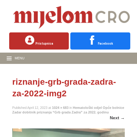
Pristupnica
Facebook
MENU
riznanje-grb-grada-zadra-
za-2022-img2
Published
April 12, 2023
at
1024 × 683
in
Hematološki odjel Opće bolnice
Zadar dobitnik priznanja “Grb grada Zadra” za 2022. godinu
Next
→