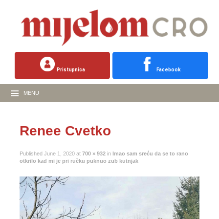
Pristupnica
Facebook
MENU
Renee Cvetko
Published
June 1, 2020
at
700 × 932
in
Imao sam sreću da se to rano
otkrilo kad mi je pri ručku puknuo zub kutnjak