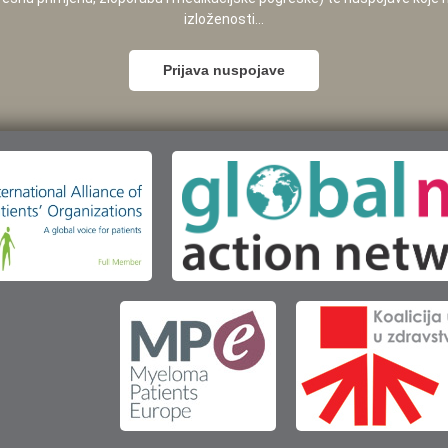
izloženosti...
Prijava nuspojave