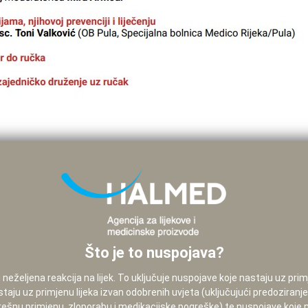
Što je to nuspojava?
neželjena reakcija na lijek. To uključuje nuspojave koje nastaju uz pri
staju uz primjenu lijeka izvan odobrenih uvjeta (uključujući predoziranj
pogrešnu primjenu, zloporabu i medikacijske pogreške) te nuspojave koje