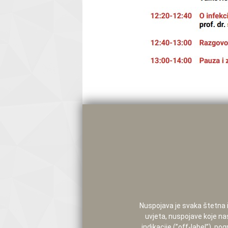
Nuspojava je svaka štetna i 
uvjeta, nuspojave koje na
indikacije (”off-label”), 