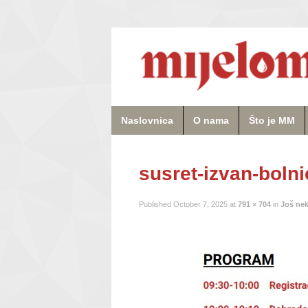
Naslovnica
O nama
Što je MM
susret-izvan-boln
Published
October 7, 2025
at
791 × 704
in
Još nek