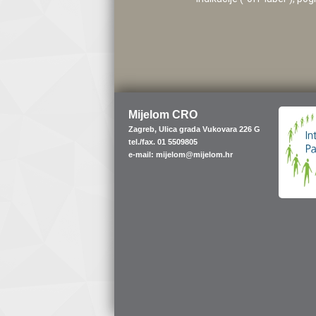
Mijelom CRO
Zagreb, Ulica grada Vukovara 226 G
tel./fax. 01 5509805
e-mail: mijelom@mijelom.hr