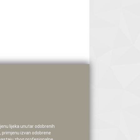
mjenu lijeka unutar odobrenih
e, primjenu izvan odobrene
 nastaju zbog profesionalne