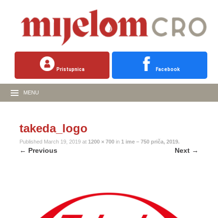
Pristupnica
Facebook
MENU
takeda_logo
Published
March 19, 2019
at
1200 × 700
in
1 ime – 750 priča, 2019.
←
Previous
Next
→