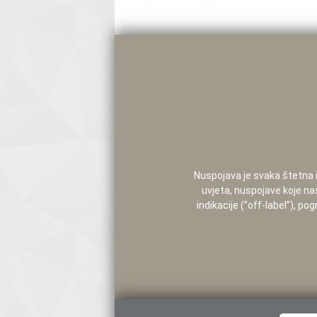
Nuspojava je svaka štetna i 
uvjeta, nuspojave koje na
indikacije (”off-label”), 