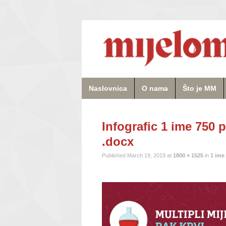
Naslovnica
O nama
Što je MM
Infografic 1 ime 750 
.docx
Published
March 19, 2019
at
1800 × 1525
in
1 ime 