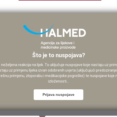
Što je to nuspojava?
neželjena reakcija na lijek. To uključuje nuspojave koje nastaju uz pri
staju uz primjenu lijeka izvan odobrenih uvjeta (uključujući predoziranj
pogrešnu primjenu, zloporabu i medikacijske pogreške) te nuspojave koje
izloženosti...
Prijava nuspojave