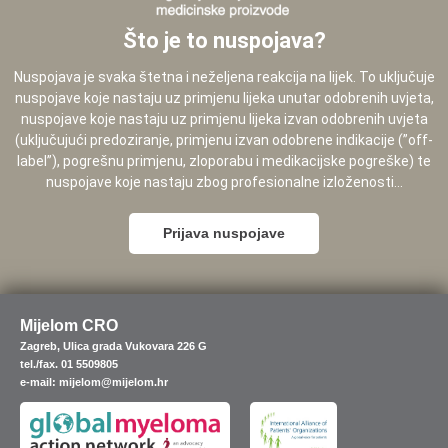
Što je to nuspojava?
Nuspojava je svaka štetna i neželjena reakcija na lijek. To uključuje
nuspojave koje nastaju uz primjenu lijeka unutar odobrenih uvjeta,
nuspojave koje nastaju uz primjenu lijeka izvan odobrenih uvjeta
(uključujući predoziranje, primjenu izvan odobrene indikacije (”off-
label”), pogrešnu primjenu, zloporabu i medikacijske pogreške) te
nuspojave koje nastaju zbog profesionalne izloženosti...
Prijava nuspojave
Mijelom CRO
Zagreb, Ulica grada Vukovara 226 G
tel./fax. 01 5509805
e-mail: mijelom@mijelom.hr