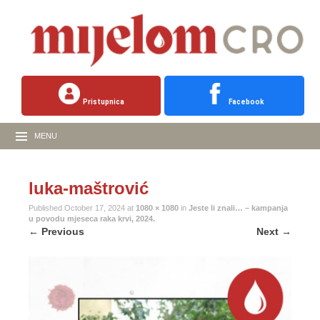
Pristupnica
Facebook
MENU
luka-maštrović
Published
October 17, 2024
at
1080 × 1080
in
Jeste li znali… – kampanja
u povodu mjeseca raka krvi, 2024.
←
Previous
Next
→