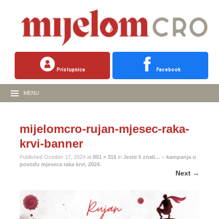
Pristupnica
Facebook
MENU
mijelomcro-rujan-mjesec-raka-
krvi-banner
Published
October 17, 2024
at
851 × 315
in
Jeste li znali… – kampanja u
povodu mjeseca raka krvi, 2024.
Next
→