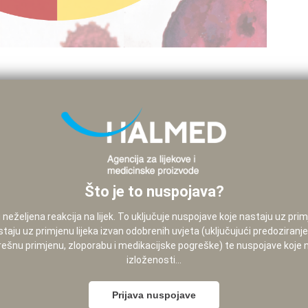
Što je to nuspojava?
neželjena reakcija na lijek. To uključuje nuspojave koje nastaju uz pri
staju uz primjenu lijeka izvan odobrenih uvjeta (uključujući predoziranj
pogrešnu primjenu, zloporabu i medikacijske pogreške) te nuspojave koje
izloženosti...
Prijava nuspojave