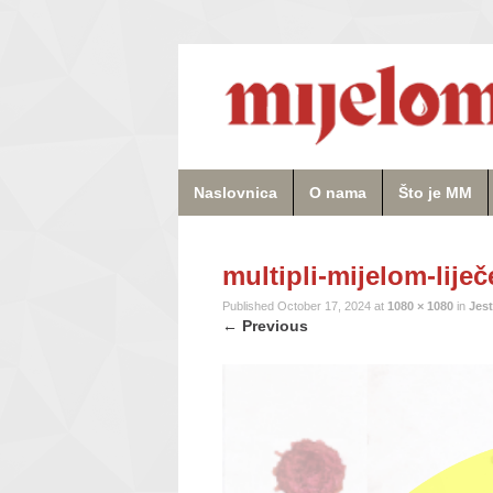
Naslovnica
O nama
Što je MM
multipli-mijelom-liječ
Published
October 17, 2024
at
1080 × 1080
in
Jest
←
Previous