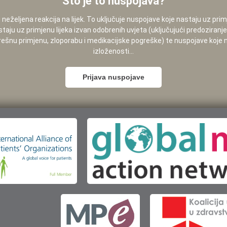
Što je to nuspojava?
neželjena reakcija na lijek. To uključuje nuspojave koje nastaju uz pri
staju uz primjenu lijeka izvan odobrenih uvjeta (uključujući predoziranj
pogrešnu primjenu, zloporabu i medikacijske pogreške) te nuspojave koje
izloženosti...
Prijava nuspojave