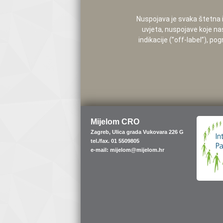
Nuspojava je svaka štetna i 
uvjeta, nuspojave koje na
indikacije (”off-label”), 
Mijelom CRO
Zagreb, Ulica grada Vukovara 226 G
tel./fax. 01 5509805
e-mail: mijelom@mijelom.hr